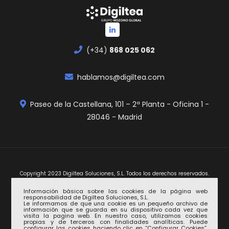
(+34)
868 025 062
hablamos@digiltea.com
Paseo de la Castellana, 101 – 2ª Planta - Oficina 1 -
28046 - Madrid
Copyright 2023 Digiltea Soluciones, S.L. Todos los derechos reservados.
Información básica sobre las cookies de la página web
responsabilidad de Digiltea Soluciones, S.L.
Le informamos de que una cookie es un pequeño archivo de
información que se guarda en su dispositivo cada vez que
visita la pagina web. En nuestro caso, utilizamos cookies
propias y de terceros con finalidades analíticas. Puede
configurar las cookies haciendo clic en “Configurar Cookies”.