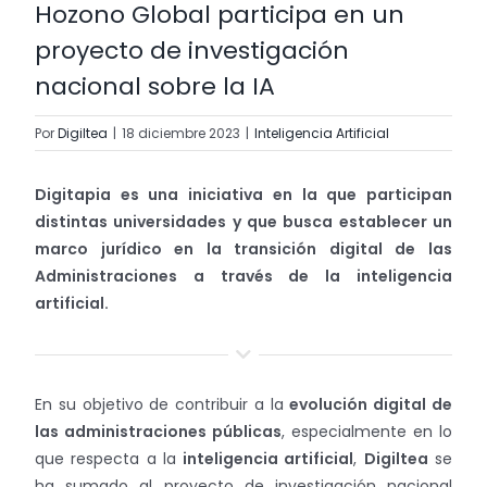
Hozono Global participa en un
Trabaja con nosotros
proyecto de investigación
nacional sobre la IA
Contacto
Por
Digiltea
|
18 diciembre 2023
|
Inteligencia Artificial
Digitapia es una iniciativa en la que participan
distintas universidades y que busca establecer un
marco jurídico en la transición digital de las
Administraciones a través de la inteligencia
artificial.
En su objetivo de contribuir a la
evolución digital de
las administraciones públicas
, especialmente en lo
que respecta a la
inteligencia artificial
,
Digiltea
se
ha sumado al proyecto de investigación nacional