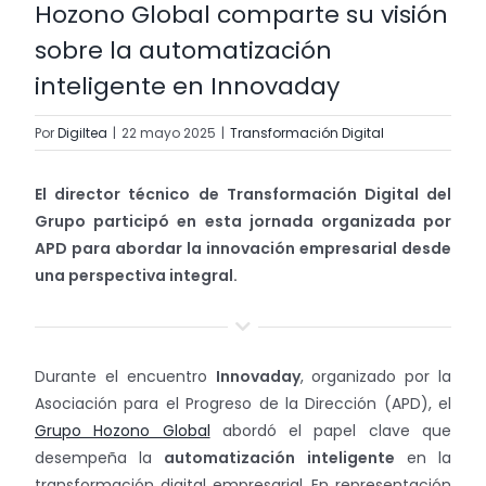
Hozono Global comparte su visión
Trabaja con nosotros
sobre la automatización
inteligente en Innovaday
Contacto
Por
Digiltea
|
22 mayo 2025
|
Transformación Digital
El director técnico de Transformación Digital del
Grupo participó en esta jornada organizada por
APD para abordar la innovación empresarial desde
una perspectiva integral.
Durante el encuentro
Innovaday
, organizado por la
Asociación para el Progreso de la Dirección (APD), el
Grupo Hozono Global
abordó el papel clave que
desempeña la
automatización inteligente
en la
transformación digital empresarial. En representación