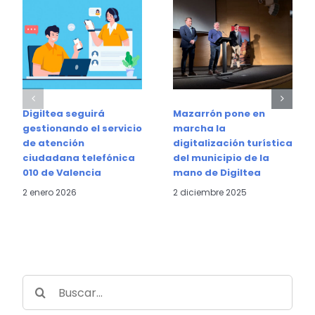
Digiltea seguirá
Mazarrón pone en
gestionando el servicio
marcha la
de atención
digitalización turística
ciudadana telefónica
del municipio de la
010 de Valencia
mano de Digiltea
2 enero 2026
2 diciembre 2025
Buscar: