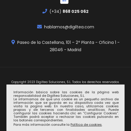
(+34)
868 025 062
hablamos@digiltea.com
Paseo de la Castellana, 101 – 2ª Planta - Oficina 1 -
28046 - Madrid
Copyright 2023 Digiltea Soluciones, S.L. Todos los derechos reservados.
Información básica sobre las cookies de la página web
responsabilidad de Digiltea Soluciones, S.L.
Le informamos de que una cookie es un pequeño archivo de
información que se guarda en su dispositivo cada vez que
visita la pagina web. En nuestro caso, utilizamos cookies
propias y de terceros con finalidades analíticas. Puede
configurar las cookies haciendo clic en “Configurar Cookies”.
También podrá aceptar o rechazar las cookies pulsando en
Aviso legal
los botones correspondientes.
Para más información consulte la
Política de cookies
.
Política de privacidad