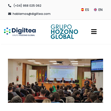
Saltar
(+34) 868 025 062
al
ES
EN
hablamos@digiltea.com
contenido
Toggl
Navig
Empresa
Transformación Digital
Servicios de Outsourcing
Actualidad
LIFE TOKEN CO₂